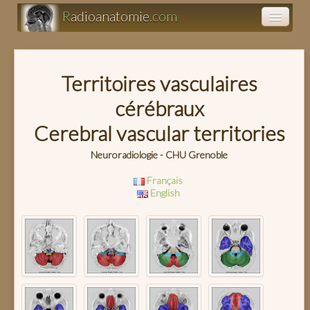
R
adioanatomie
.com
Atlas d'anatomie
Présentations
Territoires vasculaires
cérébraux
Clairance
Cerebral vascular territories
Neuroradiologie - CHU Grenoble
Français
English