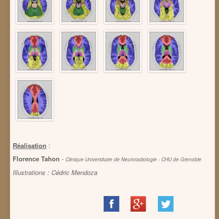
Réalisation
:
Florence Tahon
-
Clinique Universitaire de Neuroradiologie - CHU de Grenoble
Illustrations : Cédric Mendoza
Share
Share
Share
on
on
on
Facebook
Google+
Twitter